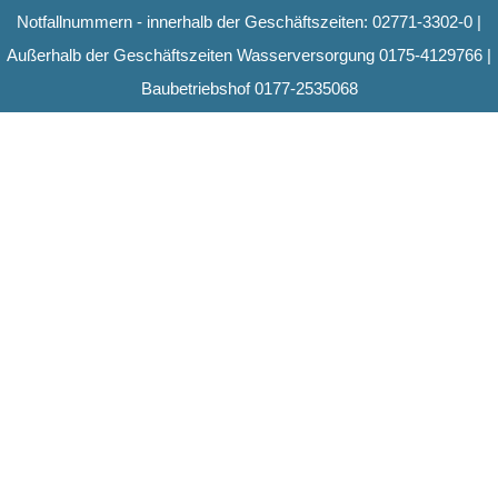
Notfallnummern - innerhalb der Geschäftszeiten: 02771-3302-0 |
Außerhalb der Geschäftszeiten Wasserversorgung 0175-4129766 |
Baubetriebshof 0177-2535068
Suchen
Hauptme
11. Juni 2026
•STELLENAUSSCHREIB
UNG TECHNISCHE
FACHKRAFT FÜR DIE
WASSERVERSORGUNG