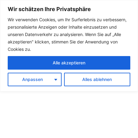
Wir schätzen Ihre Privatsphäre
Suchen
Hauptme
Wir verwenden Cookies, um Ihr Surferlebnis zu verbessern,
personalisierte Anzeigen oder Inhalte einzusetzen und
unseren Datenverkehr zu analysieren. Wenn Sie auf „Alle
akzeptieren" klicken, stimmen Sie der Anwendung von
30. September 2024
Cookies zu.
DER HERBST NAHT –
Alle akzeptieren
WAS DAS FÜR
Anpassen
Alles ablehnen
UNSEREN
BAUBETRIEBSHOF
BEDEUTET